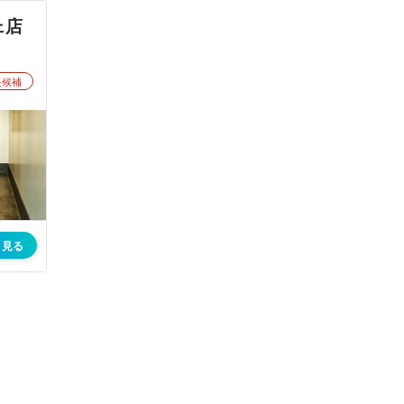
ェ店
長候補
く見る