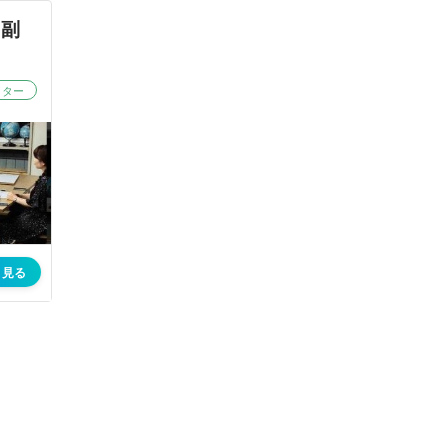
|副
イター
く見る