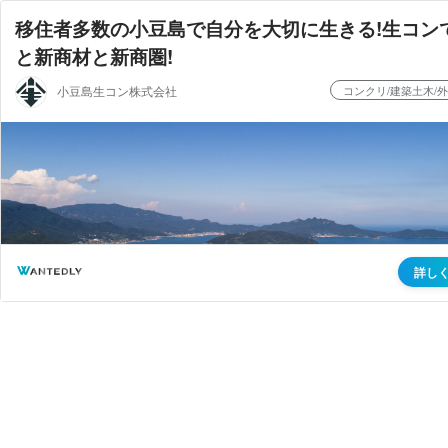
移住者多数の小豆島で自分を大切に生きる!生コンで
と新商材と新商圏!
小豆島生コン株式会社
コンクリ/建築土木/外構
詳し