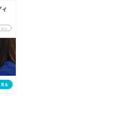
ディ
ション
く見る