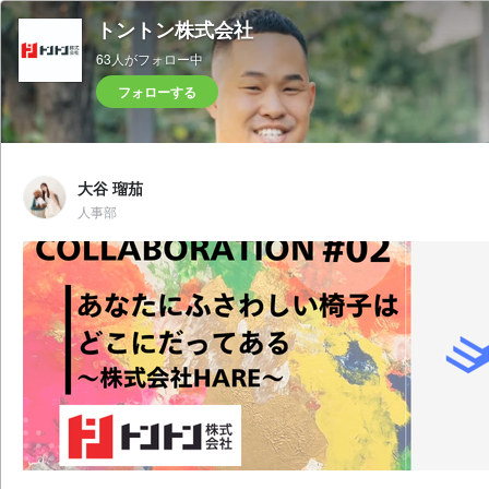
トントン株式会社
63人がフォロー中
フォローする
大谷 瑠茄
人事部